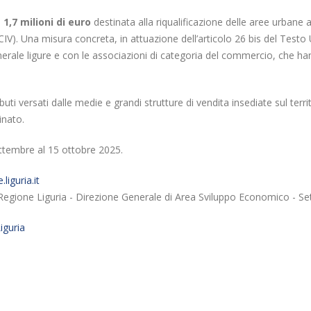
a
1,7 milioni di euro
destinata alla riqualificazione delle aree urbane a 
(CIV). Una misura concreta, in attuazione dell’articolo 26 bis del Test
rale ligure e con le associazioni di categoria del commercio, che hann
i versati dalle medie e grandi strutture di vendita insediate sul territo
inato.
tembre al 15 ottobre 2025.
liguria.it
 Regione Liguria - Direzione Generale di Area Sviluppo Economico - S
iguria