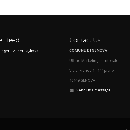
er feed
Contact Us
COMUNE DI GENOVA
 #genovameravigliosa
Ufficio Marketing Territoriale
Via di Francia 1 - 14° piano
16149 GENOVA
Send us a message