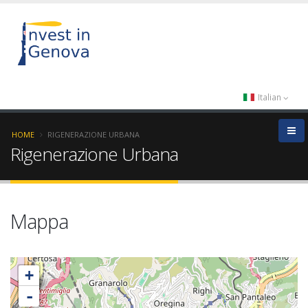
Italian
HOME
RIGENERAZIONE URBANA
Rigenerazione Urbana
Mappa
+
-