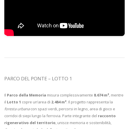
PARCO DEL PONTE – LOTTO 1
Il
Parco della Memoria
misura complessivamente
8.674 m²
, mentre
il
Lotto 1
copre un’area di
2.484 m²
. Il progetto rappresenta la
foresta urbana
con spazi verdi, percorsi in legno, area di gioco e
corridoi di siepi lungo la ferrovia. Parte integrante del
racconto
rigenerativo del territorio
, unisce memoria e sostenibilità,