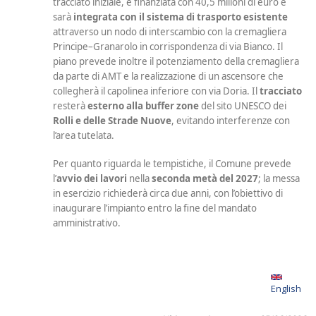
tracciato iniziale, è finanziata con 40,5 milioni di euro e
sarà
integrata con il sistema di trasporto esistente
attraverso un nodo di interscambio con la cremagliera
Principe–Granarolo in corrispondenza di via Bianco. Il
piano prevede inoltre il potenziamento della cremagliera
da parte di AMT e la realizzazione di un ascensore che
collegherà il capolinea inferiore con via Doria. Il
tracciato
resterà
esterno alla buffer zone
del sito UNESCO dei
Rolli e delle Strade
Nuove
, evitando interferenze con
l’area tutelata.
Per quanto riguarda le tempistiche, il Comune prevede
l’
avvio dei lavori
nella
seconda
metà del 2027
; la messa
in esercizio richiederà circa due anni, con l’obiettivo di
inaugurare l’impianto entro la fine del mandato
amministrativo.
English