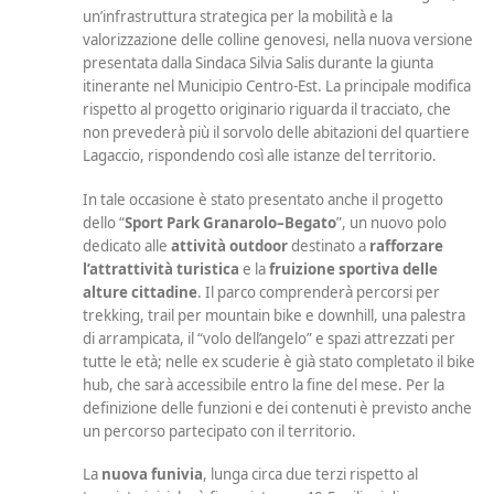
un’infrastruttura strategica per la mobilità e la
valorizzazione delle colline genovesi, nella nuova versione
presentata dalla Sindaca Silvia Salis durante la giunta
itinerante nel Municipio Centro-Est. La principale modifica
rispetto al progetto originario riguarda il tracciato, che
non prevederà più il sorvolo delle abitazioni del quartiere
Lagaccio, rispondendo così alle istanze del territorio.
In tale occasione è stato presentato anche il progetto
dello “
Sport Park Granarolo–Begato
”, un nuovo polo
dedicato alle
attività outdoor
destinato a
rafforzare
l’attrattività turistica
e la
fruizione
sportiva
delle
alture
cittadine
. Il parco comprenderà percorsi per
trekking, trail per mountain bike e downhill, una palestra
di arrampicata, il “volo dell’angelo” e spazi attrezzati per
tutte le età; nelle ex scuderie è già stato completato il bike
hub, che sarà accessibile entro la fine del mese. Per la
definizione delle funzioni e dei contenuti è previsto anche
un percorso partecipato con il territorio.
La
nuova funivia
, lunga circa due terzi rispetto al