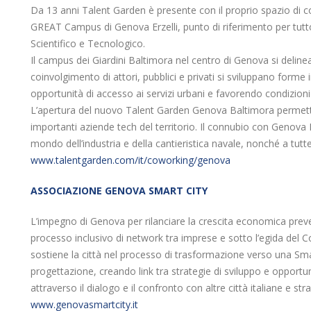
Da 13 anni Talent Garden è presente con il proprio spazio di co
GREAT Campus di Genova Erzelli, punto di riferimento per tutto
Scientifico e Tecnologico.
Il campus dei Giardini Baltimora nel centro di Genova si deline
coinvolgimento di attori, pubblici e privati si sviluppano form
opportunità di accesso ai servizi urbani e favorendo condizioni d
L’apertura del nuovo Talent Garden Genova Baltimora permette a
importanti aziende tech del territorio. Il connubio con Genova I
mondo dell’industria e della cantieristica navale, nonché a tutte
www.talentgarden.com/it/coworking/genova
ASSOCIAZIONE GENOVA SMART CITY
L’impegno di Genova per rilanciare la crescita economica prev
processo inclusivo di network tra imprese e sotto l’egida del
sostiene la città nel processo di trasformazione verso una Sma
progettazione, creando link tra strategie di sviluppo e opportu
attraverso il dialogo e il confronto con altre città italiane e stra
www.genovasmartcity.it