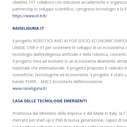
obiettivi, l'IIT collabora con istituzioni accademiche e organi
partnership lo sviluppo scientifico, i progressi tecnologici e la
https://www.iit.it/it/
RAISELIGURIA.IT
Il progetto ROBOTICS AND AI FOR SOCIO-ECONOMIC EMPOWER
UNIGE, CNR e IIT per sostenere lo sviluppo di un ecosistema di
tecnologici dell’intelligenza artificiale e della robotica, concen
Il progetto mira ad evolvere in un ecosistema altamente attrattiv
nazionale che internazionale. Il progetto proposto è radicato in
scientifiche, tecnologiche ed economiche. Il progetto è stato 
bando PNRR – M4C2 Ecosistemi dell’innovazione
www.raiseliguria.it/
CASA DELLE TECNOLOGIE EMERGENTI
Promossa dal Ministero delle Imprese e del Made in Italy, la 
mercato per start-up e PMI di nuova generazione, capaci di svil
per il settore culturale e creativo. Situata nell’ex stazione fer