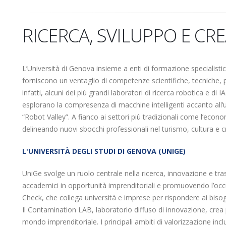
RICERCA, SVILUPPO E CRE
L’Università di Genova insieme a enti di formazione specialistici
forniscono un ventaglio di competenze scientifiche, tecniche, 
infatti, alcuni dei più grandi laboratori di ricerca robotica e di 
esplorano la compresenza di macchine intelligenti accanto all’uo
“Robot Valley”. A fianco ai settori più tradizionali come l’econo
delineando nuovi sbocchi professionali nel turismo, cultura e cr
L'UNIVERSITÀ DEGLI STUDI DI GENOVA (UNIGE)
UniGe svolge un ruolo centrale nella ricerca, innovazione e tra
accademici in opportunità imprenditoriali e promuovendo l’occ
Check, che collega università e imprese per rispondere ai bisog
Il Contamination LAB, laboratorio diffuso di innovazione, crea p
mondo imprenditoriale. I principali ambiti di valorizzazione in