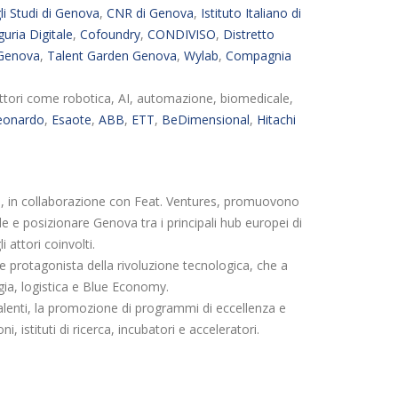
li Studi di Genova
,
CNR di Genova
,
Istituto Italiano di
guria Digitale
,
Cofoundry
,
CONDIVISO
,
Distretto
 Genova
,
Talent Garden Genova
,
Wylab
,
Compagnia
ttori come robotica, AI, automazione, biomedicale,
eonardo
,
Esaote
,
ABB
,
ETT
,
BeDimensional
,
Hitachi
, in collaborazione con Feat. Ventures, promuovono
e e posizionare Genova tra i principali hub europei di
i attori coinvolti.
 protagonista della rivoluzione tecnologica, che a
ia, logistica e Blue Economy.
e talenti, la promozione di programmi di eccellenza e
oni, istituti di ricerca, incubatori e acceleratori.