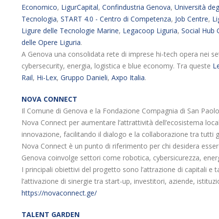
Economico
,
LigurCapital
,
Confindustria Genova
,
Università deg
Tecnologia
,
START 4.0 - Centro di Competenza
,
Job Centre
,
Li
Ligure delle Tecnologie Marine
,
Legacoop Liguria
,
Social Hub
delle Opere Liguria
.
A Genova una consolidata rete di imprese hi-tech opera nei se
cybersecurity, energia, logistica e blue economy. Tra queste
L
Rail
,
Hi-Lex
,
Gruppo Danieli
,
Axpo Italia
.
NOVA CONNECT
Il Comune di Genova e la Fondazione Compagnia di San Paolo
Nova Connect per aumentare l’attrattività dell’ecosistema local
innovazione, facilitando il dialogo e la collaborazione tra tutti gl
Nova Connect è un punto di riferimento per chi desidera essere
Genova coinvolge settori come robotica, cybersicurezza, energ
I principali obiettivi del progetto sono l’attrazione di capitali 
l’attivazione di sinergie tra start-up, investitori, aziende, istituzi
https://novaconnect.ge/
TALENT GARDEN