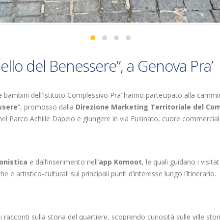
nello del Benessere”, a Genova Pra’
e bambini dell’Istituto Complessivo Pra’ hanno partecipato alla camm
essere
”, promosso dalla
Direzione Marketing Territoriale del Co
nel Parco Achille Dapelo e giungere in via Fusinato, cuore commerciale
onistica
e dall’inserimento nell’
app Komoot
, le quali guidano i visi
e artistico-culturali sui principali punti d’interesse lungo l’itinerario.
acconti sulla storia del quartiere, scoprendo curiosità sulle ville stor