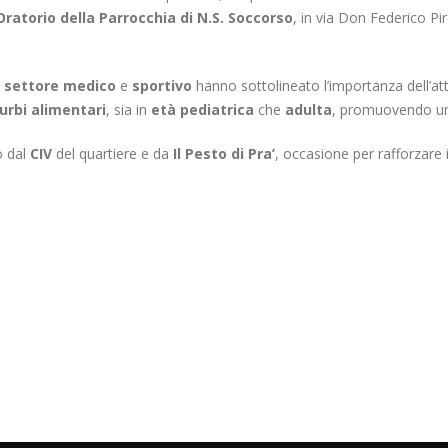
Oratorio della Parrocchia di N.S. Soccorso
, in via Don Federico Pi
l settore medico
e
sportivo
hanno sottolineato l’importanza dell’attiv
urbi alimentari
, sia in
età pediatrica
che
adulta
, promuovendo 
o dal
CIV
del quartiere e da
Il Pesto di Pra’
, occasione per rafforzare i