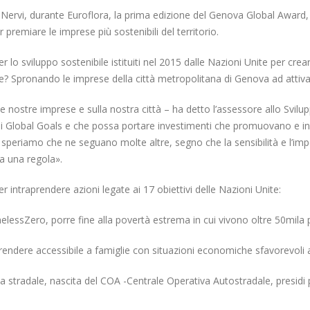
i di Nervi, durante Euroflora, la prima edizione del Genova Global Awar
premiare le imprese più sostenibili del territorio.
r lo sviluppo sostenibile istituiti nel 2015 dalle Nazioni Unite per cre
? Spronando le imprese della città metropolitana di Genova ad attivar
e nostre imprese e sulla nostra città – ha detto l’assessore allo Svi
 i Global Goals e che possa portare investimenti che promuovano e inc
e speriamo che ne seguano molte altre, segno che la sensibilità e l’imp
a una regola».
intraprendere azioni legate ai 17 obiettivi delle Nazioni Unite:
essZero, porre fine alla povertà estrema in cui vivono oltre 50mila 
rendere accessibile a famiglie con situazioni economiche sfavorevoli a
za stradale, nascita del COA -Centrale Operativa Autostradale, presidi 