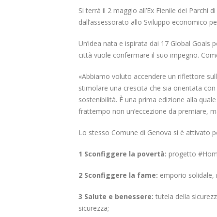
Si terrà il 2 maggio all’Ex Fienile dei Parch
dall’assessorato allo Sviluppo economico per 
Un’idea nata e ispirata dai 17 Global Goals pe
città vuole confermare il suo impegno. Come
«Abbiamo voluto accendere un riflettore sull
stimolare una crescita che sia orientata con
sostenibilità. È una prima edizione alla qual
frattempo non un’eccezione da premiare, m
Lo stesso Comune di Genova si è attivato per 
1 Sconfiggere la povertà:
progetto #Homel
2 Sconfiggere la fame:
emporio solidale, 
3 Salute e benessere:
tutela della sicurez
sicurezza;