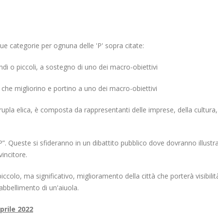
due categorie per ognuna delle 'P' sopra citate:
ndi o piccoli, a sostegno di uno dei macro-obiettivi
 che migliorino e portino a uno dei macro-obiettivi
pla elica, è composta da rappresentanti delle imprese, della cultura, d
“P”. Queste si sfideranno in un dibattito pubblico dove dovranno illustr
vincitore.
un piccolo, ma significativo, miglioramento della città che porterà visib
abbellimento di un'aiuola.
prile 2022