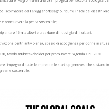
Efficacia e “Voglio rifarmi una vita”, progetti per raccolta ecologica dei r
co:
scolmatore del Fereggiano/Bisagno, ridurre i rischi dei disastri idr
re e promuovere la pesca sostenibile;
ripiantare 16mila alberi e creazione di nuovi giardini urbani;
tivazione centri antiviolenza, spazio di accoglienza per donne in situa
2030, tavolo multistakeholder per promuovere l’Agenda Onu 2030.
ere l’impegno di tutte le imprese e le start-up genovesi che si stano i
green e sostenibile.